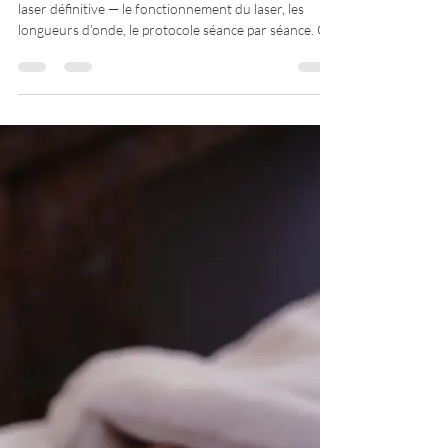
Vous avez déjà exploré notre page dédiée à l’épilation
laser définitive — le fonctionnement du laser, les
longueurs d’onde, le protocole séance par séance. Ce
que je veux aborder ici, c’est ce que mes clientes et
clients me demandent vraiment lors du bilan initial : «
C’est quand le bon moment ? », « À partir de quelle
séance est-ce qu’on voit quelque chose ? », « Est-ce
que c’est vraiment rentable face à la cire ? ». Des
questions pratiques et concrètes.