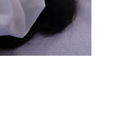
-
21 mars
5 min de lecture
Choisir le Meilleur Soin Visage à
Liège : 6 Critères Essentiels