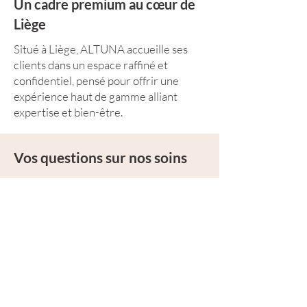
Un cadre premium au cœur de
Liège
Situé à Liège, ALTUNA accueille ses
clients dans un espace raffiné et
confidentiel, pensé pour offrir une
expérience haut de gamme alliant
expertise et bien-être.
Vos questions sur nos soins
Quel soin du visage choisir selon ma 
peau ?

Les soins sont-ils adaptés à la 
Tout dépend de votre objectif : 
grossesse ?

l'Hydrafacial pour nettoyer et 
Quelle est la différence entre le LPG 
hydrater en profondeur, le Mesoskin 
Certains soins sont spécifiquement 
Endermologie et le VelaShape ?

pour repulper, l'Oxygénothérapie 
conçus pour les futures mamans 
pour l'éclat, le Kobido pour un effet 