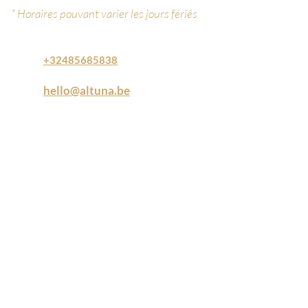
* Horaires pouvant varier les jours fériés
+32485685838
hello@altuna.be
Avenue du luxembourg 42 ,
4020 Liège
Soins populaires
Epilation définitive laser
Hydrafacial
LPG Endermologie
Mesoskin