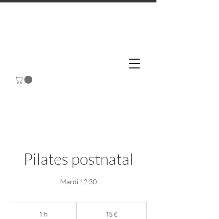
Pilates postnatal
Mardi 12:30
15
euros
1 h
1
15 €