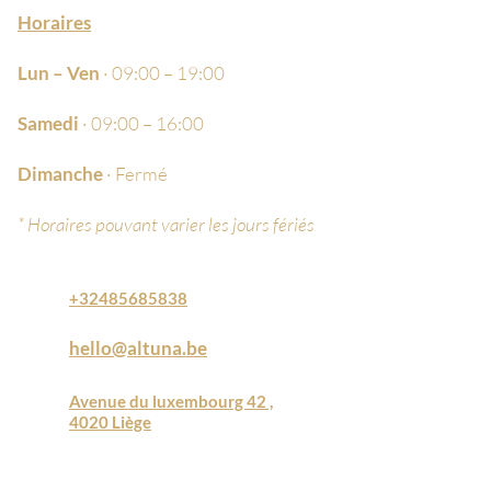
• Texture onctueuse, expérience
Horaires
sensorielle
Lun – Ven
· 09:00 – 19:00
Ingrédients clés & actions
Samedi
· 09:00 – 16:00
• Glycolipides d’huile de
tournesol → Dissolvent les
Dimanche
· Fermé
impuretés tout en respectant la
* Horaires pouvant varier les jours fériés
barrière cutanée
• Camomille → Apaise, réduit les
rougeurs, calme les peaux
+32485685838
sensibles
• Argousier → Riche en vitamine
hello@altuna.be
C, illumine et régénère
• Mûre arctique → Antioxydant
Avenue du luxembourg 42 ,
4020 Liège
naturel, renforce la luminosité
Parfum :
Fruité, fleurs blanches,