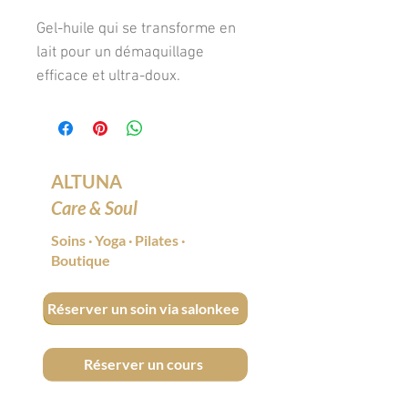
Gel-huile qui se transforme en
lait pour un démaquillage
efficace et ultra-doux.
Idéal pour les peaux sensibles,
ce nettoyant 2-en-1 dissout
maquillage et impuretés sans
agresser. La peau reste nourrie,
ALTUNA
souple et apaisée.
Care & Soul
Soins
·
Yoga
·
Pilates
·
Bénéfices clés
Boutique
• Démaquillage performant,
Réserver un soin via salonkee
même waterproof
• Nettoie en douceur sans
décaper
Réserver un cours
• Apaisant & nourrissant