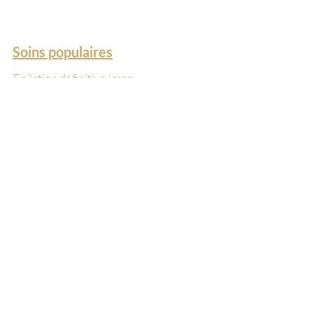
jasmin & santal crémeux — doux,
raffiné, délicat.
Soins populaires
Epilation définitive laser
Hydrafacial
LPG Endermologie
Mesoskin
Kobido
Oxygéno
VelaShape
Le centre
Centre médico-esthétique
Kiné pré & postnatale
Boutique cosmétiques
A propos
Bons cadeaux
FAQ