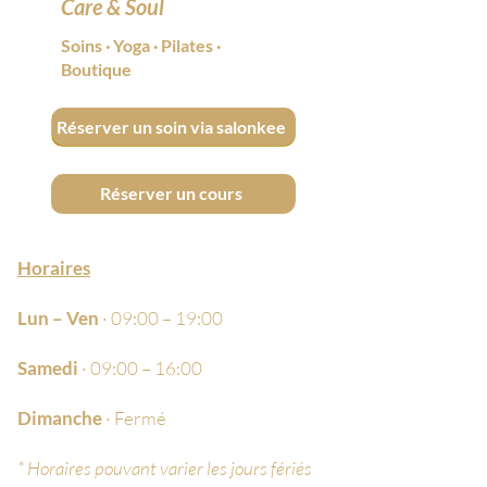
Care & Soul
MICROCRYSTALLINE WAX, BENZYL
ALCOHOL, CETETH-10 PHOSPHATE,
Soins
·
Yoga
·
Pilates
·
DICETYL PHOSPHATE, PHENOXYETHANOL,
Boutique
SODIUM DEHYDROACETATE, HEXADECENE,
POTASSIUM SORBATE, SODIUM
HYDROXIDE, DEHYDROACETIC ACID,
Réserver un soin via salonkee
SODIUM CITRATE, ADANSONIA DIGITATA
SEED OIL, TOCOPHEROL, ASCORBYL
PALMITATE BHT, CITRIC ACID, CI 77499
Réserver un cours
Horaires
Lun – Ven
· 09:00 – 19:00
Samedi
· 09:00 – 16:00
Dimanche
· Fermé
* Horaires pouvant varier les jours fériés