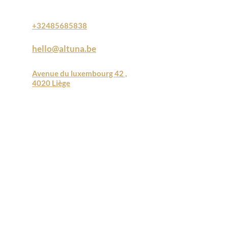
+32485685838
hello@altuna.be
Avenue du luxembourg 42 ,
4020 Liège
Soins populaires
Epilation définitive laser
Hydrafacial
LPG Endermologie
Mesoskin
Kobido