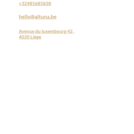
+32485685838
hello@altuna.be
Avenue du luxembourg 42 ,
4020 Liège
Soins populaires
Epilation définitive laser
Hydrafacial
LPG Endermologie
Mesoskin
Kobido
Oxygéno
VelaShape