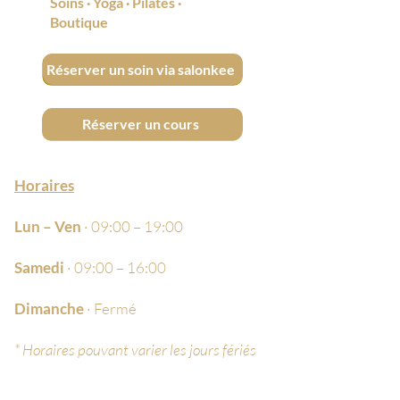
Soins
·
Yoga
·
Pilates
·
apporte hydratation et nutrition
Boutique
aux sourcils. Contient aussi de
l’huile de coco, qui possède une
Réserver un soin via salonkee
forte teneur en vitamine E et qui
nourrit en profondeur les poils,
les rendant plus denses et plus
Réserver un cours
brillants.
Horaires
Lun – Ven
· 09:00 – 19:00
Samedi
· 09:00 – 16:00
Dimanche
· Fermé
* Horaires pouvant varier les jours fériés