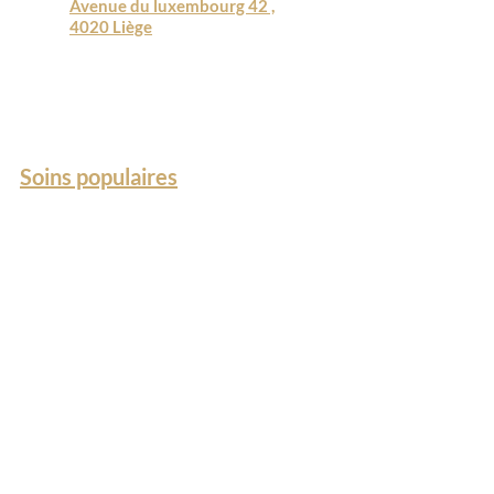
Avenue du luxembourg 42 ,
4020 Liège
Soins populaires
Epilation définitive laser
Hydrafacial
LPG Endermologie
Mesoskin
Kobido
Oxygéno
VelaShape
Le centre
Centre médico-esthétique
Kiné pré & postnatale