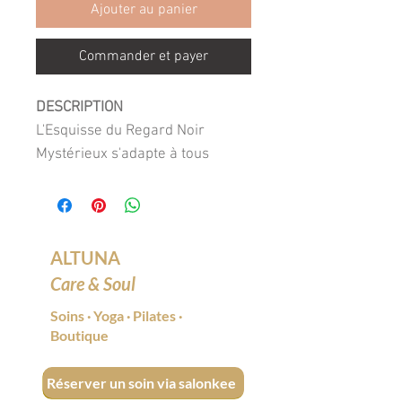
Ajouter au panier
Commander et payer
DESCRIPTION
L'Esquisse du Regard Noir
Mystérieux s'adapte à tous
maquillage. Grâce à sa formule,
il promet une pigmentation
intense, tenue longue durée.
ALTUNA
LE PLUS
Care & Soul
Formulée à base de beurre de
Soins
·
Yoga
·
Pilates
·
karité et d’huile de ricin, sa
Boutique
formule assure un glissant
exceptionnel et une très longue
Réserver un soin via salonkee
tenue. Ce crayon s’applique sur