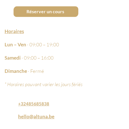
la paupière et à l’intérieur de la
muqueuse.
Réserver un cours
CONSEILS D'APPLICATION
Horaires
Lors d’une utilisation en eyeliner,
Lun – Ven
· 09:00 – 19:00
vous pouvez l’estomper avant
que la formule ne se
Samedi
· 09:00 – 16:00
fixe.Remettre systématiquement
le capuchon.
Dimanche
· Fermé
* Horaires pouvant varier les jours fériés
Plusieurs teintes disponibles :
noir mystérieux et marron
chaleureux
+32485685838
hello@altuna.be