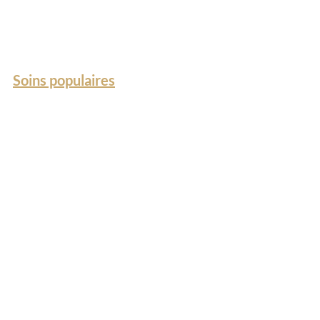
Soins populaires
Epilation définitive laser
Hydrafacial
LPG Endermologie
Mesoskin
Kobido
Oxygéno
VelaShape
Le centre
Centre médico-esthétique
Kiné pré & postnatale
Boutique cosmétiques
A propos