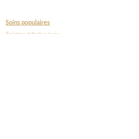
Soins populaires
Epilation définitive laser
Hydrafacial
LPG Endermologie
Mesoskin
Kobido
Oxygéno
VelaShape
Le centre
Centre médico-esthétique
Kiné pré & postnatale
Boutique cosmétiques
A propos
Bons cadeaux
FAQ