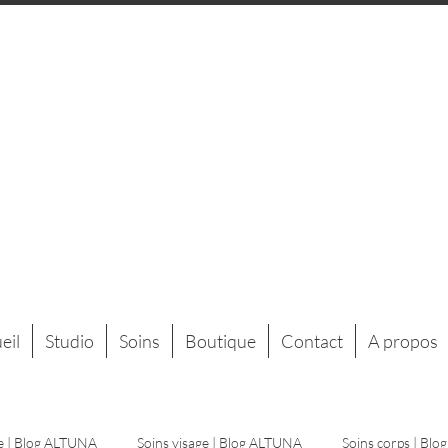
eil
Studio
Soins
Boutique
Contact
A propos
e | Blog ALTUNA
Soins visage | Blog ALTUNA
Soins corps | Bl