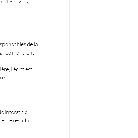
s les tissus, 
esponsables de la 
utanée montrent 
re, l'éclat est 
ré.
 interstitiel 
 Le résultat : 