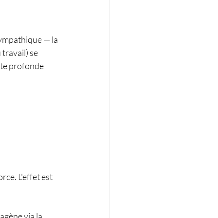
ympathique — la 
travail) se 
nte profonde 
rce. L'effet est 
agène via la 