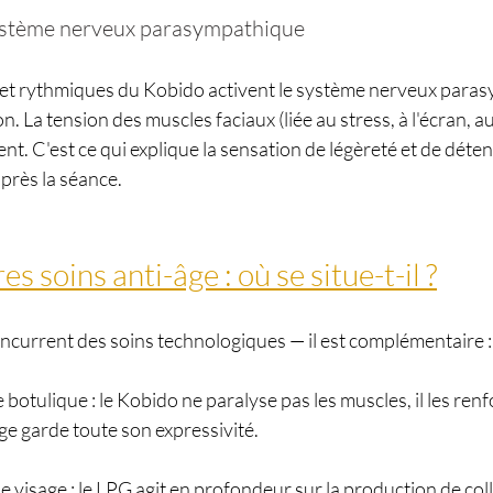
 système nerveux parasympathique
 et rythmiques du Kobido activent le système nerveux paras
n. La tension des muscles faciaux (liée au stress, à l'écran, au 
t. C'est ce qui explique la sensation de légèreté et de déte
près la séance.
s soins anti-âge : où se situe-t-il ?
oncurrent des soins technologiques — il est complémentaire :
 botulique : le Kobido ne paralyse pas les muscles, il les renfo
age garde toute son expressivité.
visage : le LPG agit en profondeur sur la production de coll