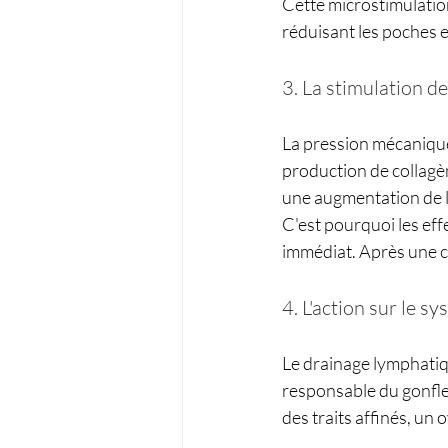
Cette microstimulation
réduisant les poches e
3. La stimulation de
La pression mécanique 
production de collagè
une augmentation de 
C'est pourquoi les effe
immédiat. Après une cu
4. L'action sur le 
Le drainage lymphatique
responsable du gonflem
des traits affinés, un 