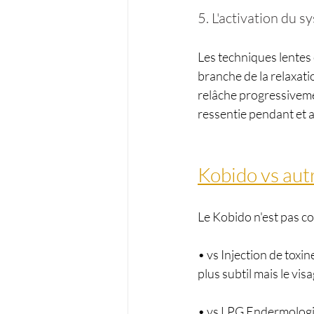
5. L'activation du
Les techniques lentes
branche de la relaxatio
relâche progressivemen
ressentie pendant et a
Kobido vs autre
Le Kobido n'est pas c
• vs Injection de toxine
plus subtil mais le vis
• vs LPG Endermologie 