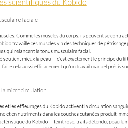
s scientifiques du Kobido
sculaire faciale
scles. Comme les muscles du corps, ils peuvent se contracter
bido travaille ces muscles via des techniques de pétrissage 
s qui relancent le tonus musculaire facial.
é soutient mieux la peau — c'est exactement le principe du lift
faire cela aussi efficacement qu'un travail manuel précis sur
 la microcirculation
s et les effleurages du Kobido activent la circulation sanguin
ne et en nutriments dans les couches cutanées produit imm
actéristique du Kobido — teint rosé, traits détendu, peau lu