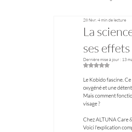
28 févr.
4 min de lecture
La scienc
ses effets
Dernière mise à jour :
13 m
Noté NaN étoiles su
Le Kobido fascine. Ce 
oxygéné et une détente
Mais comment fonctionn
visage ?
Chez ALTUNA Care & So
Voici l'explication co