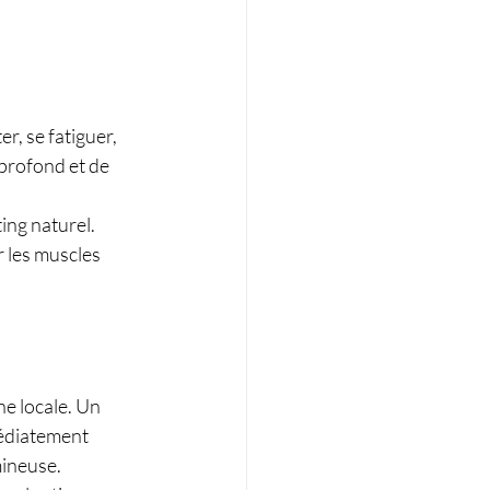
, se fatiguer, 
profond et de 
ing naturel. 
 les muscles 
e locale. Un 
édiatement 
mineuse.