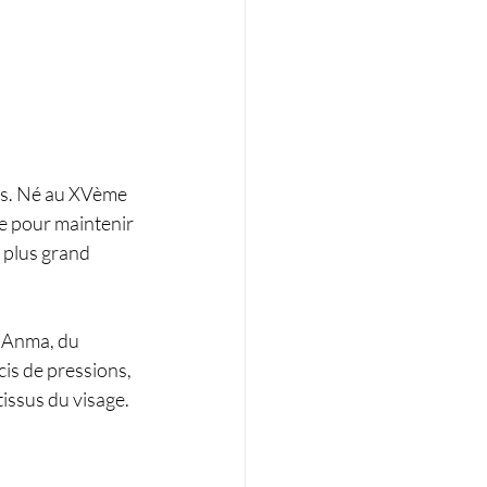
ns. Né au XVème 
se pour maintenir 
 plus grand 
 Anma, du 
is de pressions, 
issus du visage.