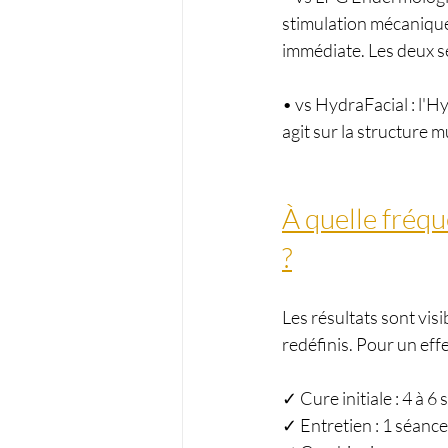
stimulation mécanique 
immédiate. Les deux s
• vs HydraFacial : l'Hy
agit sur la structure m
À quelle fréqu
?
Les résultats sont vis
redéfinis. Pour un effet
✓ Cure initiale : 4 à
✓ Entretien : 1 séanc