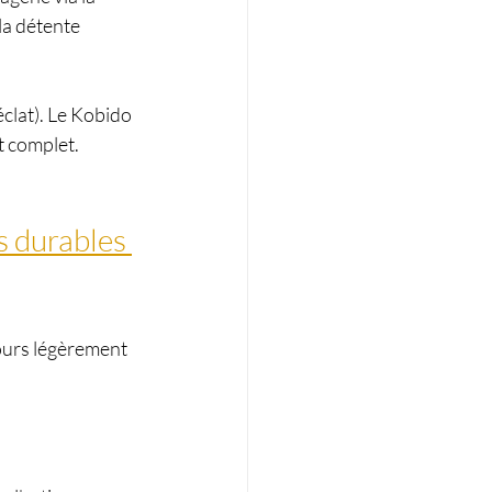
la détente 
éclat). Le Kobido 
at complet.
s durables 
tours légèrement 