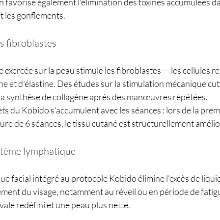
 favorise également l'élimination des toxines accumulées dan
t les gonflements.
s fibroblastes
exercée sur la peau stimule les fibroblastes — les cellules r
ne et d'élastine. Des études sur la stimulation mécanique c
la synthèse de collagène après des manœuvres répétées.
ts du Kobido s'accumulent avec les séances : lors de la premiè
re de 6 séances, le tissu cutané est structurellement amélio
système lymphatique
 facial intégré au protocole Kobido élimine l'excès de liquide
ent du visage, notamment au réveil ou en période de fatigue.
ovale redéfini et une peau plus nette.