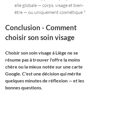
elle globale — corps, visage et bien-
être — ou uniquement cosmétique ?
Conclusion - Comment 
choisir son soin visage
Choisir son soin visage à Liège ne se 
résume pas à trouver l'offre la moins 
chère ou la mieux notée sur une carte 
Google. C'est une décision qui mérite 
quelques minutes de réflexion — et les 
bonnes questions.
Formation de l'équipe, technologie 
certifiée, diagnostic personnalisé, 
honnêteté sur les résultats et approche 
globale du bien-être : ces six critères ne 
garantissent pas la perfection, mais ils 