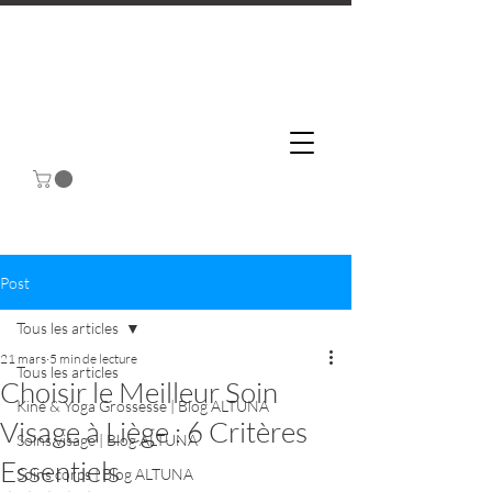
Post
Tous les articles
21 mars
5 min de lecture
Tous les articles
Choisir le Meilleur Soin
Kiné & Yoga Grossesse | Blog ALTUNA
Visage à Liège : 6 Critères
Soins visage | Blog ALTUNA
Essentiels
Soins corps | Blog ALTUNA